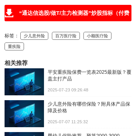
“通达信选股/做T/主力检测器”炒股指标（付费
版免费送，附教程和学习视频）
标签：
少儿意外险
百万医疗险
小额医疗险
重疾险
相关推荐
平安重疾险保费一览表2025最新版？覆
盖主打产品
2025-07-23 09:26:48
少儿意外险有哪些保险？附具体产品保
障及价格
2025-07-07 11:25:32
婴幼儿保险推荐，预算2000-3000