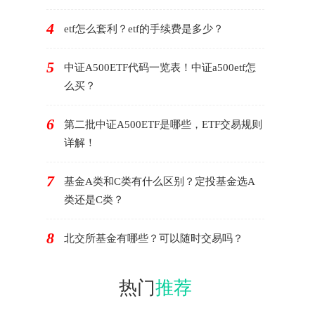
4
etf怎么套利？etf的手续费是多少？
5
中证A500ETF代码一览表！中证a500etf怎
么买？
6
第二批中证A500ETF是哪些，ETF交易规则
详解！
7
基金A类和C类有什么区别？定投基金选A
类还是C类？
8
北交所基金有哪些？可以随时交易吗？
热门
推荐