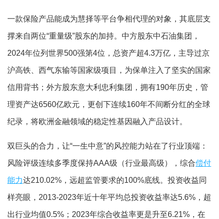
一款保险产品能成为慧择等平台争相代理的对象，其底层支
撑来自两位“重量级”股东的加持。中方股东中石油集团，
2024年位列世界500强第4位，总资产超4.3万亿，主导过京
沪高铁、西气东输等国家级项目，为保单注入了坚实的国家
信用背书；外方股东意大利忠利集团，拥有190年历史，管
理资产达6560亿欧元，更创下连续160年不间断分红的全球
纪录，将欧洲金融领域的稳定性基因融入产品设计。
双巨头的合力，让“一生中意”的风控能力站在了行业顶端：
风险评级连续多季度保持AAA级（行业最高级），综合
偿付
能力
达210.02%，远超监管要求的100%底线。投资收益同
样亮眼，2013-2023年近十年平均总投资收益率达5.6%，超
出行业均值0.5%；2023年综合收益率更是升至6.21%，在