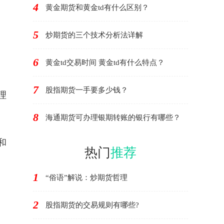
4
黄金期货和黄金td有什么区别？
5
炒期货的三个技术分析法详解
6
黄金td交易时间 黄金td有什么特点？
7
股指期货一手要多少钱？
理
8
海通期货可办理银期转账的银行有哪些？
和
热门
推荐
1
“俗语”解说：炒期货哲理
2
股指期货的交易规则有哪些?