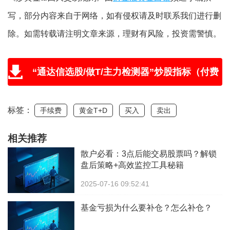
写，部分内容来自于网络，如有侵权请及时联系我们进行删
除。如需转载请注明文章来源，理财有风险，投资需警慎。
“通达信选股/做T/主力检测器”炒股指标（付费
版免费送，附教程和学习视频）
标签：
手续费
黄金T+D
买入
卖出
相关推荐
散户必看：3点后能交易股票吗？解锁
盘后策略+高效监控工具秘籍
2025-07-16 09:52:41
基金亏损为什么要补仓？怎么补仓？