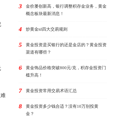
3
金价屡创新高，银行调整积存金业务，黄金
概念板块最新消息！
况
4
炒黄金td四大交易规则
5
黄金投资是买银行的还是金店的？黄金投资
渠道有哪些？
6
元
黄金饰品价格突破800元/克，积存金投资门
槛升高！
7
黄金投资常用交易术语汇总
很难
8
黄金投资多少钱合适？没有10万别投黄
金？
，